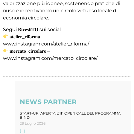
valorizzazione più idonee, sostenendo pratiche di
riuso e incentivando un circolo virtuoso locale di
economia circolare.
Segui 𝐑𝐢𝐯𝐞𝐬𝐭𝐢𝐓𝐎 sui social
𝐚𝐭𝐞𝐥𝐢𝐞𝐫_𝐫𝐢𝐟𝐨𝐫𝐦𝐚 –
www.instagram.com/atelier_riforma/
𝐦𝐞𝐫𝐜𝐚𝐭𝐨_𝐜𝐢𝐫𝐜𝐨𝐥𝐚𝐫𝐞 –
www.instagram.com/mercato_circolare/
NEWS PARTNER
START-UP: APERTA L’11ª OPEN CALL DEL PROGRAMMA
BIND
29 Luglio 2026
[...]