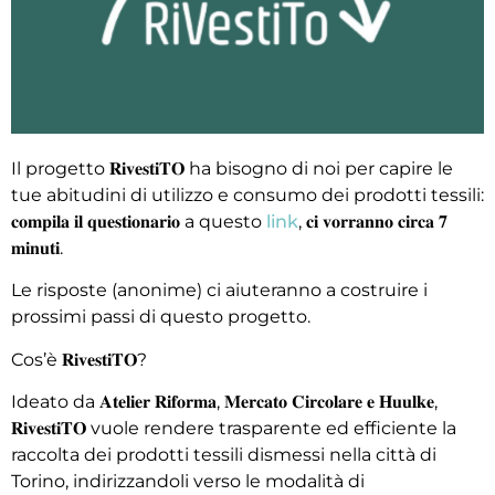
Il progetto 𝐑𝐢𝐯𝐞𝐬𝐭𝐢𝐓𝐎 ha bisogno di noi per capire le
tue abitudini di utilizzo e consumo dei prodotti tessili:
𝐜𝐨𝐦𝐩𝐢𝐥𝐚 𝐢𝐥 𝐪𝐮𝐞𝐬𝐭𝐢𝐨𝐧𝐚𝐫𝐢𝐨 a questo
link
, 𝐜𝐢 𝐯𝐨𝐫𝐫𝐚𝐧𝐧𝐨 𝐜𝐢𝐫𝐜𝐚 𝟕
𝐦𝐢𝐧𝐮𝐭𝐢.
Le risposte (anonime) ci aiuteranno a costruire i
prossimi passi di questo progetto.
Cos’è 𝐑𝐢𝐯𝐞𝐬𝐭𝐢𝐓𝐎?
Ideato da 𝐀𝐭𝐞𝐥𝐢𝐞𝐫 𝐑𝐢𝐟𝐨𝐫𝐦𝐚, 𝐌𝐞𝐫𝐜𝐚𝐭𝐨 𝐂𝐢𝐫𝐜𝐨𝐥𝐚𝐫𝐞 𝐞 𝐇𝐮𝐮𝐥𝐤𝐞,
𝐑𝐢𝐯𝐞𝐬𝐭𝐢𝐓𝐎 vuole rendere trasparente ed efficiente la
raccolta dei prodotti tessili dismessi nella città di
Torino, indirizzandoli verso le modalità di