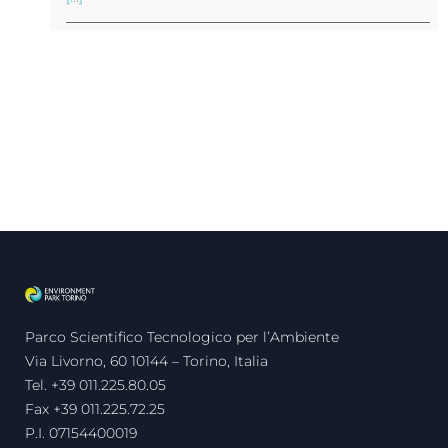
Parco Scientifico Tecnologico per l’Ambiente
Via Livorno, 60 10144 – Torino, Italia
Tel. +39 011.225.80.05
Fax +39 011.225.72.25
P.I. 07154400019