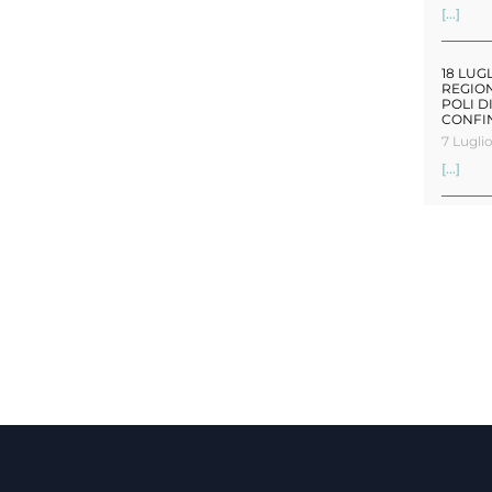
[...]
18 LUG
REGION
POLI D
CONFI
7 Lugli
[...]