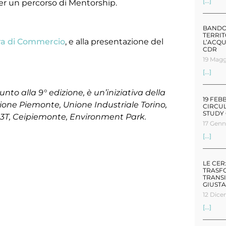
[...]
er un percorso di Mentorship.
BANDO 
TERRI
ra di Commercio
, e alla presentazione del
L’ACQU
CDR
19 Magg
[...]
to alla 9° edizione, è un’iniziativa della
19 FEB
ione Piemonte, Unione Industriale Torino,
CIRCU
STUDY
2I3T, Ceipiemonte, Environment Park.
17 Genn
[...]
LE CER
TRASF
TRANSI
GIUSTA
12 Dic
[...]