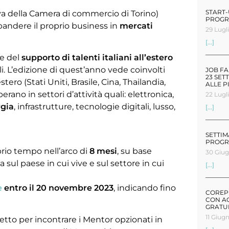
START-
iva della Camera di commercio di Torino)
PROGR
pandere il proprio business in
mercati
29 Lugl
[...]
re del
supporto di talenti italiani all’estero
li. L’edizione di quest’anno vede coinvolti
JOB FA
23 SET
stero (Stati Uniti, Brasile, Cina, Thailandia,
ALLE P
rano in settori d’attività quali: elettronica,
22 Lugl
gia
, infrastrutture, tecnologie digitali, lusso,
[...]
SETTIM
PROGR
rio tempo nell’arco di
8 mesi
, su base
30 Giu
 sul paese in cui vive e sul settore in cui
[...]
e
entro il 20 novembre 2023
, indicando fino
COREP 
CON AG
GRATU
11 Giug
etto per incontrare i Mentor opzionati in