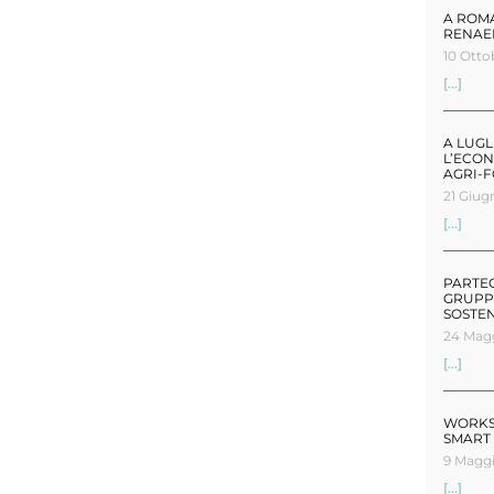
A ROMA
RENAE
10 Otto
[...]
A LUG
L’ECON
AGRI-
21 Giug
[...]
PARTEC
GRUPPO
SOSTEN
24 Mag
[...]
WORKS
SMART 
9 Magg
[...]