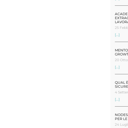
ACADEM
EXTRA
LAVOR
25 Febb
[...]
MENTO
GROW
20 Otto
[...]
QUAL È
SICUR
4 Sett
[...]
NODES:
PER LE
24 Lugl