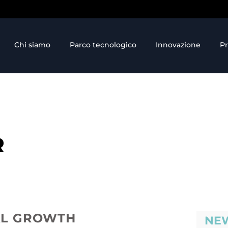
Chi siamo
Parco tecnologico
Innovazione
Pr
R
AL GROWTH
NE