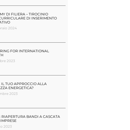
Y DI FILIERA – TIROCINIO
CURRICULARE DI INSERIMENTO
ATIVO
raio 2024
RING FOR INTERNATIONAL
TH
bre 2023
 IL TUO APPROCCIO ALLA
EZZA ENERGETICA?
embre 2023
 RIAPERTURA BANDI A CASCATA
 IMPRESE
io 2023