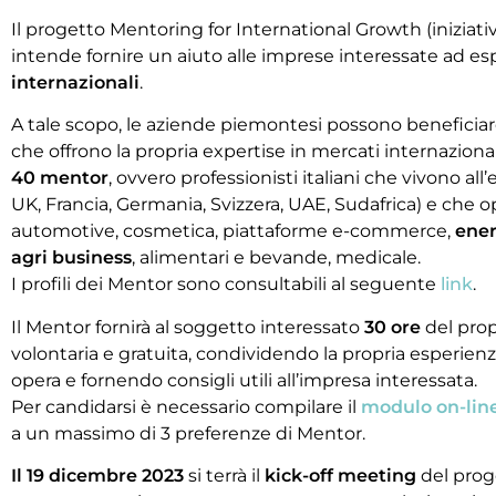
Il progetto Mentoring for International Growth (iniziat
intende fornire un aiuto alle imprese interessate ad es
internazionali
.
A tale scopo, le aziende piemontesi possono beneficia
che offrono la propria expertise in mercati internaziona
40 mentor
, ovvero professionisti italiani che vivono all’e
UK, Francia, Germania, Svizzera, UAE, Sudafrica) e che ope
automotive, cosmetica, piattaforme e-commerce,
ener
agri business
, alimentari e bevande, medicale.
I profili dei Mentor sono consultabili al seguente
link
.
Il Mentor fornirà al soggetto interessato
30 ore
del prop
volontaria e gratuita, condividendo la propria esperienza
opera e fornendo consigli utili all’impresa interessata.
Per candidarsi è necessario compilare il
modulo on-lin
a un massimo di 3 preferenze di Mentor.
Il 19 dicembre 2023
si terrà il
kick-off meeting
del prog